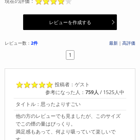
現在の評価：
レビューを作成する
レビュー数：
2件
最新
｜
高評価
1
投稿者：ゲスト
参考になった人：
759人
/ 1525人中
タイトル：思ったよりすごい
他の方のレビューでも見ましたが、このサイズ
でこの煙の量はびっくり。
満足感もあって、何より吸っていて楽しいで
す。