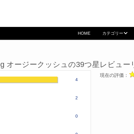
HOME
カテゴリー
E 100mg オージークッシュの39つ星レビュ
現在の評価：
4
2
0