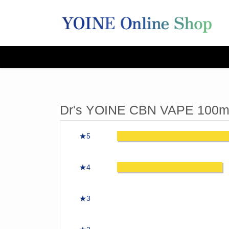
Dr's YOINE CBN VAP
★5
★4
★3