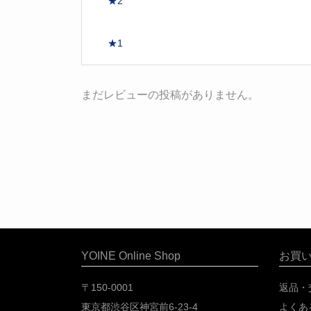
★2
★1
まだレビューの投稿がありません。
YOINE Online Shop
お買
〒150-0001
返品・
東京都渋谷区神宮前6-23-4
よくあ