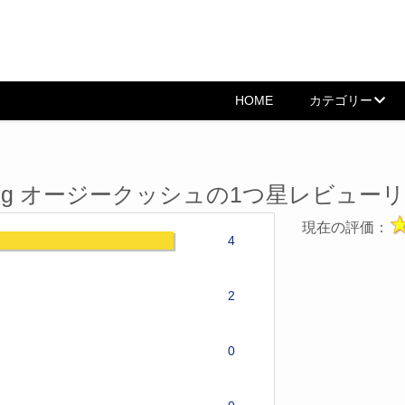
HOME
カテゴリー
PE 100mg オージークッシュの1つ星レビュー
現在の評価：
4
2
0