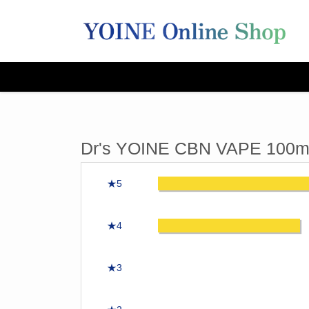
Dr's YOINE CBN VA
★5
★4
★3