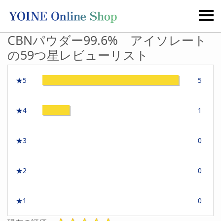
CBNパウダー99.6% アイソレート
の59つ星レビューリスト
★5
5
★4
1
★3
0
★2
0
★1
0