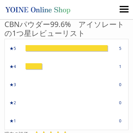
CBNパウダー99.6% アイソレート
の1つ星レビューリスト
★5
5
★4
1
★3
0
★2
0
★1
0