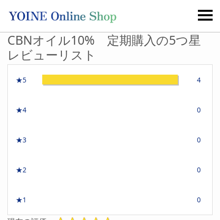
CBNオイル10% 定期購入の5つ星
レビューリスト
★5
4
★4
0
★3
0
★2
0
★1
0