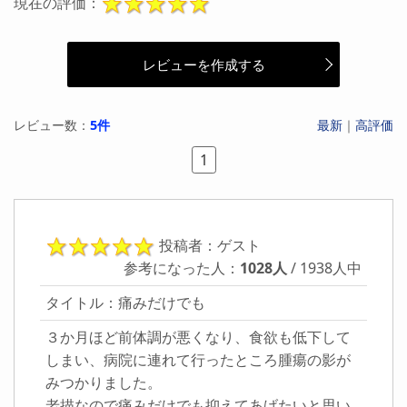
現在の評価：
レビューを作成する
レビュー数：
5件
最新
｜
高評価
1
投稿者：ゲスト
参考になった人：
1028人
/ 1938人中
タイトル：痛みだけでも
３か月ほど前体調が悪くなり、食欲も低下して
しまい、病院に連れて行ったところ腫瘍の影が
みつかりました。
老描なので痛みだけでも抑えてあげたいと思い