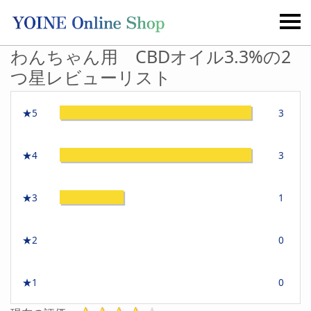
わんちゃん用 CBDオイル3.3%の2
つ星レビューリスト
★5
3
★4
3
★3
1
★2
0
★1
0