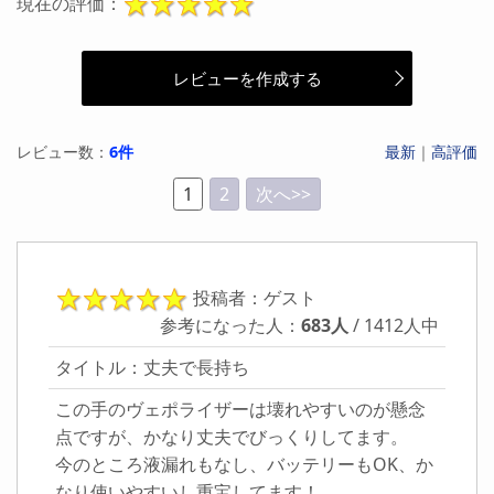
現在の評価：
レビューを作成する
レビュー数：
6件
最新
｜
高評価
1
2
次へ>>
投稿者：ゲスト
参考になった人：
683人
/ 1412人中
タイトル：丈夫で長持ち
この手のヴェポライザーは壊れやすいのが懸念
点ですが、かなり丈夫でびっくりしてます。
今のところ液漏れもなし、バッテリーもOK、か
なり使いやすいし重宝してます！