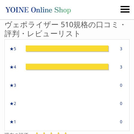
ヴェポライザー 510規格の口コミ・
評判・レビューリスト
★5
3
★4
3
★3
0
★2
0
★1
0