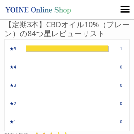
【定期3本】CBDオイル10%（プレー
ン）の84つ星レビューリスト
★5
1
★4
0
★3
0
★2
0
★1
0