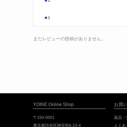
★2
★1
まだレビューの投稿がありません。
YOINE Online Shop
お買
〒150-0001
返品・
東京都渋谷区神宮前6-23-4
よくあ