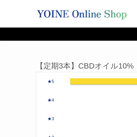
【定期3本】CBDオイル10
★5
★4
★3