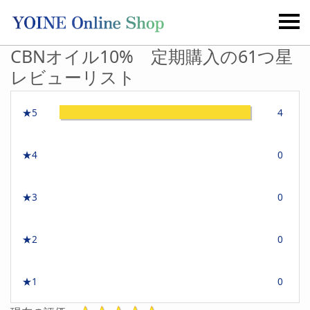
CBNオイル10% 定期購入の61つ星
レビューリスト
★5
4
★4
0
★3
0
★2
0
★1
0