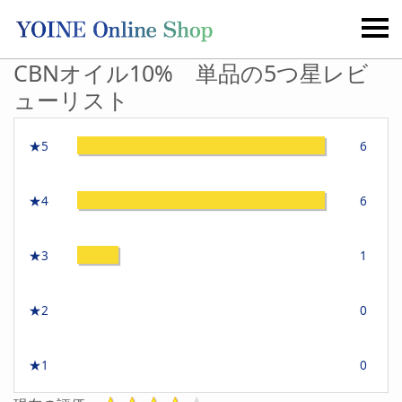
CBNオイル10% 単品の5つ星レビ
ューリスト
★5
6
★4
6
★3
1
★2
0
★1
0