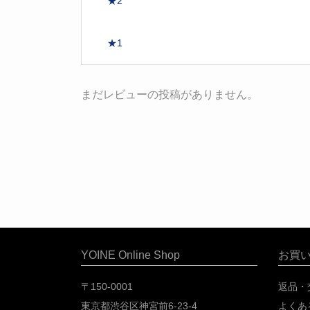
★2
★1
まだレビューの投稿がありません。
YOINE Online Shop
お買
〒150-0001
返品・
東京都渋谷区神宮前6-23-4
よくあ