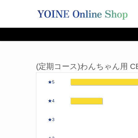
(定期コース)わんちゃん用 C
★5
★4
★3