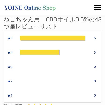
ねこちゃん用 CBDオイル3.3%の48
つ星レビューリスト
★5
5
★4
3
★3
0
★2
0
★1
0