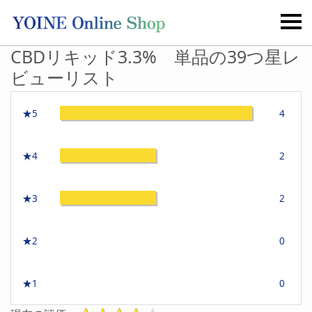
CBDリキッド3.3% 単品の39つ星レ
ビューリスト
★5
4
★4
2
★3
2
★2
0
★1
0